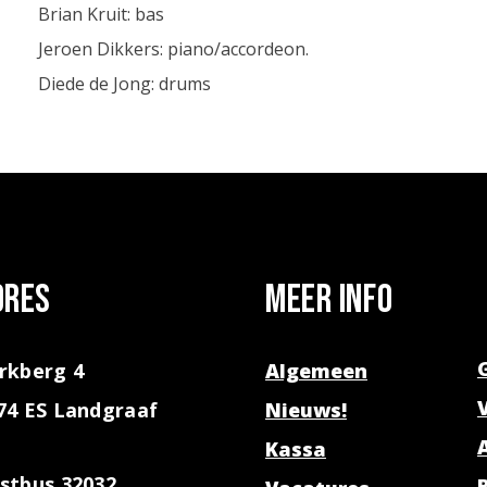
Brian Kruit: bas
Jeroen Dikkers: piano/accordeon.
Diede de Jong: drums
dres
Meer info
rkberg 4
Algemeen
74 ES Landgraaf
Nieuws!
Kassa
stbus 32032