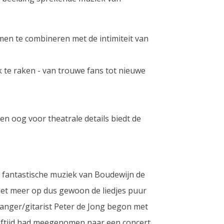
men te combineren met de intimiteit van
 te raken - van trouwe fans tot nieuwe
n oog voor theatrale details biedt de
e fantastische muziek van Boudewijn de
niet meer op dus gewoon de liedjes puur
Zanger/gitarist Peter de Jong begon met
eeftijd had meegenomen naar een concert