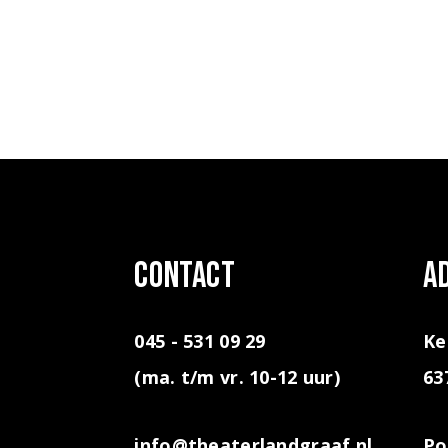
contact
A
045 - 531 09 29
Ke
(ma. t/m vr. 10-12 uur)
63
info@theaterlandgraaf.nl
Po