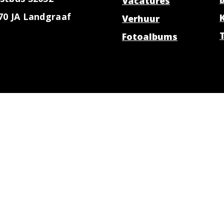
Vacatures
70 JA Landgraaf
Verhuur
Fotoalbums
es
Volg ons
Achternaam *