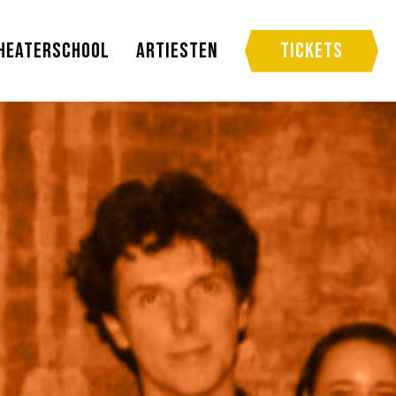
heaterschool
Artiesten
Tickets