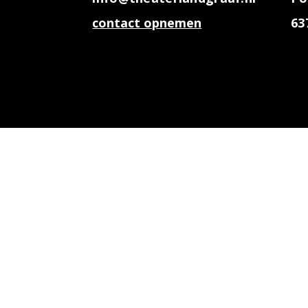
contact opnemen
63
Nieuwsbrief updat
Voornaam *