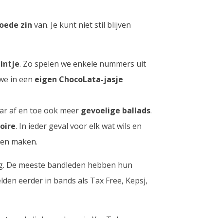
oede zin
van. Je kunt niet stil blijven
tintje
. Zo spelen we enkele nummers uit
we in een
eigen ChocoLata-jasje
ar af en toe ook meer
gevoelige ballads
.
oire
. In ieder geval voor elk wat wils en
men maken.
ang. De meeste bandleden hebben hun
den eerder in bands als Tax Free, Kepsj,