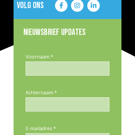
Volg ons
Nieuwsbrief updates
Voornaam *
Achternaam *
E-mailadres *