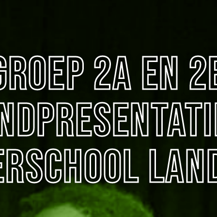
groep 2A en 2
indpresentati
erschool Lan