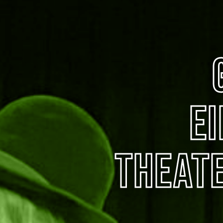
E
Theat