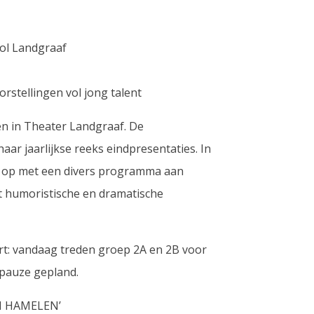
ol Landgraaf
rstellingen vol jong talent
n in Theater Landgraaf. De
ar jaarlijkse reeks eindpresentaties. In
en op met een divers programma aan
ot humoristische en dramatische
rt: vandaag treden groep 2A en 2B voor
 pauze gepland.
AN HAMELEN’