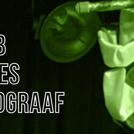
B
es
dgraaf