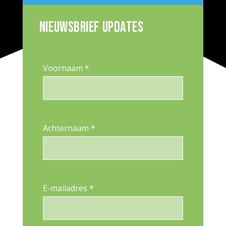
Nieuwsbrief updates
Voornaam *
Achternaam *
E-mailadres *