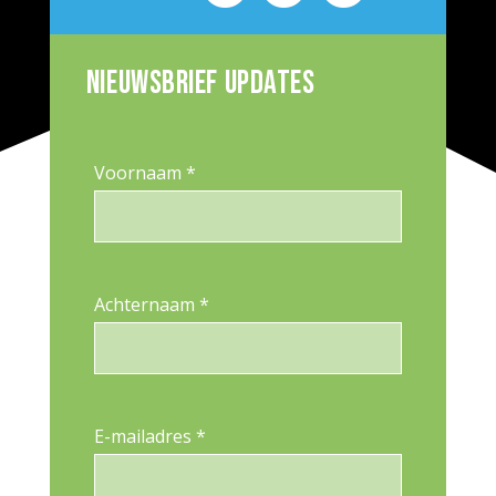
Nieuwsbrief updates
Voornaam *
Achternaam *
E-mailadres *