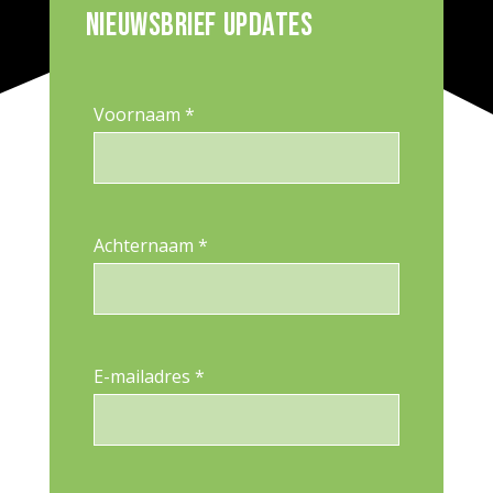
Nieuwsbrief updates
Voornaam *
Achternaam *
E-mailadres *